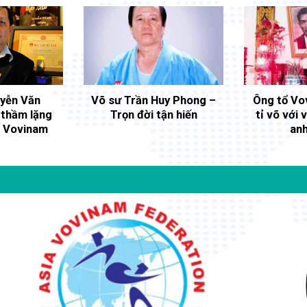
yễn Văn
Võ sư Trần Huy Phong –
Ông tổ Vo
 thầm lặng
Trọn đời tận hiến
tỉ võ với 
” Vovinam
an