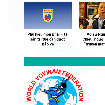
 đoàn
Phù hiệu môn phái – tài
Võ sư Ngu
 giới
sản trí tuệ cần được
Chiếu, người
bảo vệ
“truyền lửa