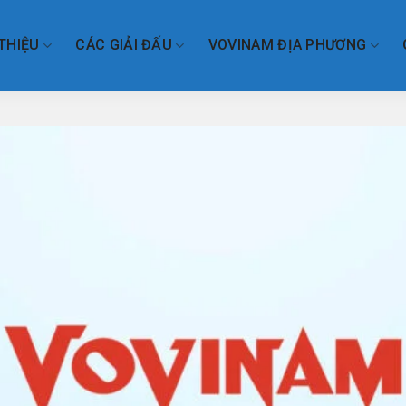
 THIỆU
CÁC GIẢI ĐẤU
VOVINAM ĐỊA PHƯƠNG