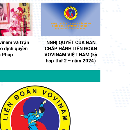
vinam và trận
NGHỊ QUYẾT CỦA BAN
vô địch quyền
CHẤP HÀNH LIÊN ĐOÀN
h Pháp
VOVINAM VIỆT NAM (kỳ
họp thứ 2 – năm 2024)