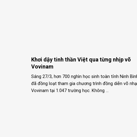
g Vovinam
Võ sĩ Vovinam Trần Anh Tuấn với ký ức về 
HCV thế giới
nhanh như
m “nóng” sàn
Sinh năm 1990, trong một gia đình bình dị, Trần Anh
Tuấn sớm bộc lộ niềm đam mê với võ thuật. Từ nhữn
buổi đầu mới làm quen, ...