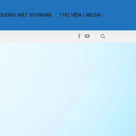
GƯƠNG MẶT VOVINAM
THƯ VIỆN / MEDIA