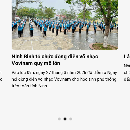
3
Sôi nổi Giải Vovinam thanh thiếu nhi tỉnh
Ch
Lào Cai
Hữ
Chiều 21/3, tại Nhà đa năng Trung tâm Hoạt động thanh
Do
g
thiếu nhi tỉnh (phường Lào Cai), Trung tâm Hoạt động
U&I
thanh thiếu nhi tỉnh đã tổ chức ...
biể