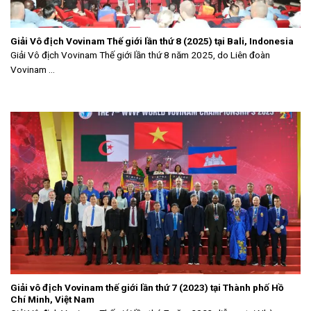
Giải Vô địch Vovinam Thế giới lần thứ 8 (2025) tại Bali, Indonesia
Giải Vô địch Vovinam Thế giới lần thứ 8 năm 2025, do Liên đoàn
Vovinam ...
Giải vô địch Vovinam thế giới lần thứ 7 (2023) tại Thành phố Hồ
Chí Minh, Việt Nam