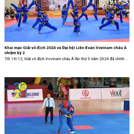
Khai mạc Giải vô địch 2024 và Đại hội Liên đoàn Vovinam châu Á
nhiệm kỳ 2
Tối 19/12, Giải vô địch Vovinam châu Á lần thứ 5 năm 2024 đã chính ...