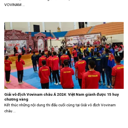
VOVINAM ...
Giải vô địch Vovinam châu Á 2024: Việt Nam giành được 15 huy
chương vàng
Kết thúc những nội dung thi đấu cuối cùng tại Giải vô địch Vovinam
châu ...