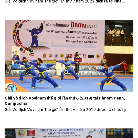
Giải Vô địch Vovinam Thế giới lần thứ 7 năm 2023 diễn ra tại Nhà ...
Giải vô địch Vovinam thế giới lần thứ 6 (2019) tại Phnom Penh,
Campuchia
Giải Vô địch Vovinam Thế giới lần thứ VI năm 2019 được tổ chức tại ...