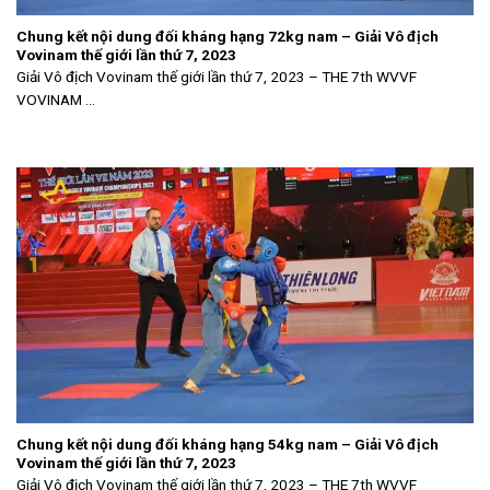
Chung kết nội dung đối kháng hạng 72kg nam – Giải Vô địch
Vovinam thế giới lần thứ 7, 2023
Giải Vô địch Vovinam thế giới lần thứ 7, 2023 – THE 7th WVVF
VOVINAM ...
Chung kết nội dung đối kháng hạng 54kg nam – Giải Vô địch
Vovinam thế giới lần thứ 7, 2023
Giải Vô địch Vovinam thế giới lần thứ 7, 2023 – THE 7th WVVF