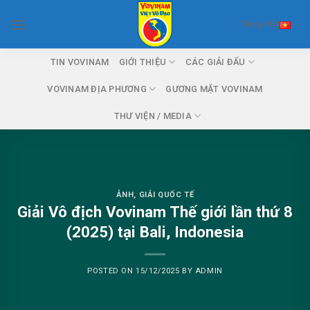
Skip
Tiếng Việt
to
content
TIN VOVINAM
GIỚI THIỆU
CÁC GIẢI ĐẤU
VOVINAM ĐỊA PHƯƠNG
GƯƠNG MẶT VOVINAM
THƯ VIỆN / MEDIA
ẢNH
,
GIẢI QUỐC TẾ
Giải Vô địch Vovinam Thế giới lần thứ 8
(2025) tại Bali, Indonesia
POSTED ON
15/12/2025
BY
ADMIN