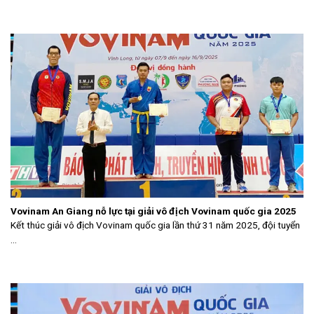
Vovinam An Giang nỗ lực tại giải vô địch Vovinam quốc gia 2025
Kết thúc giải vô địch Vovinam quốc gia lần thứ 31 năm 2025, đội tuyển
...