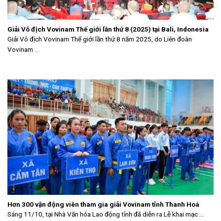
Giải Vô địch Vovinam Thế giới lần thứ 8 (2025) tại Bali, Indonesia
Giải Vô địch Vovinam Thế giới lần thứ 8 năm 2025, do Liên đoàn
Vovinam ...
Hơn 300 vận động viên tham gia giải Vovinam tỉnh Thanh Hoá
Sáng 11/10, tại Nhà Văn hóa Lao động tỉnh đã diễn ra Lễ khai mạc ...