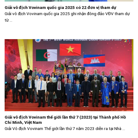
Giải vô địch Vovinam quốc gia 2025 có 22 đơn vị tham dự
Giải vô địch Vovinam quốc gia 2025 ghi nhận đông đảo VĐV tham dự
từ ...
Giải vô địch Vovinam thế giới lần thứ 7 (2023) tại Thành phố Hồ
Chí Minh, Việt Nam
Giải Vô địch Vovinam Thế giới lần thứ 7 năm 2023 diễn ra tại Nhà ...