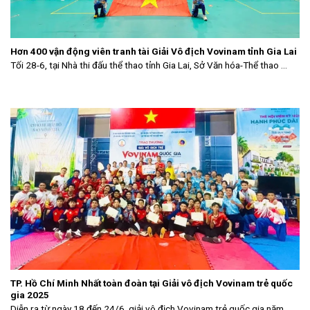
Hơn 400 vận động viên tranh tài Giải Vô địch Vovinam tỉnh Gia Lai
Tối 28-6, tại Nhà thi đấu thể thao tỉnh Gia Lai, Sở Văn hóa-Thể thao ...
TP. Hồ Chí Minh Nhất toàn đoàn tại Giải vô địch Vovinam trẻ quốc
gia 2025
Diễn ra từ ngày 18 đến 24/6, giải vô địch Vovinam trẻ quốc gia năm ...