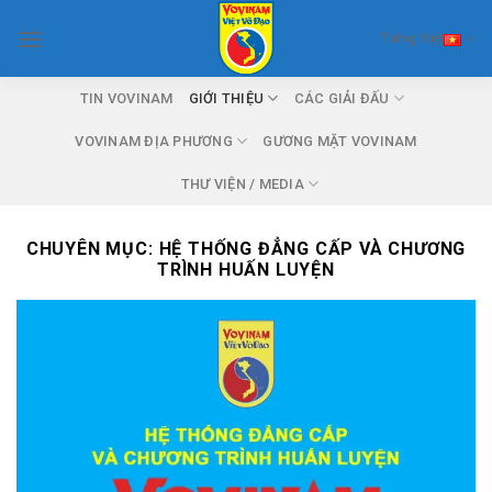
Skip
Tiếng Việt
to
content
TIN VOVINAM
GIỚI THIỆU
CÁC GIẢI ĐẤU
VOVINAM ĐỊA PHƯƠNG
GƯƠNG MẶT VOVINAM
THƯ VIỆN / MEDIA
CHUYÊN MỤC:
HỆ THỐNG ĐẲNG CẤP VÀ CHƯƠNG
TRÌNH HUẤN LUYỆN