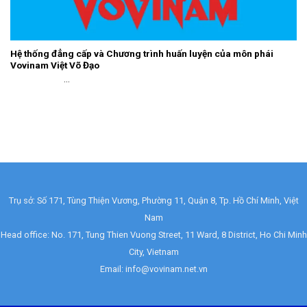
Hệ thống đẳng cấp và Chương trình huấn luyện của môn phái
Vovinam Việt Võ Đạo
...
Trụ sở: Số 171, Tùng Thiện Vương, Phường 11, Quận 8, Tp. Hồ Chí Minh, Việt
Nam
Head office: No. 171, Tung Thien Vuong Street, 11 Ward, 8 District, Ho Chi Minh
City, Vietnam
Email: info@vovinam.net.vn