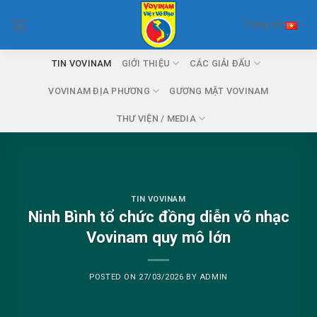
Skip
Tiếng Việt
to
content
TIN VOVINAM
GIỚI THIỆU
CÁC GIẢI ĐẤU
VOVINAM ĐỊA PHƯƠNG
GƯƠNG MẶT VOVINAM
THƯ VIỆN / MEDIA
TIN VOVINAM
Ninh Bình tổ chức đồng diễn võ nhạc
Vovinam quy mô lớn
POSTED ON
27/03/2026
BY
ADMIN