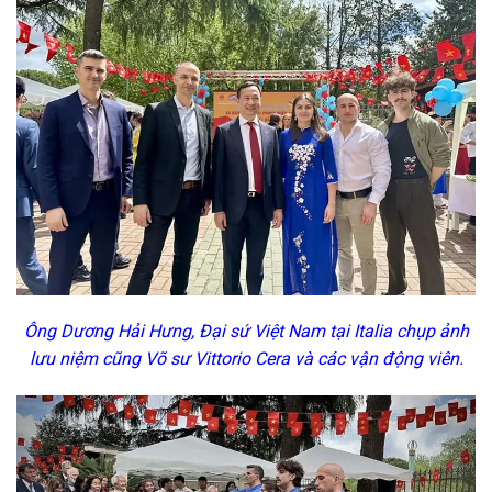
Ông Dương Hải Hưng, Đại sứ Việt Nam tại Italia chụp ảnh
lưu niệm cũng Võ sư Vittorio Cera và các vận động viên.