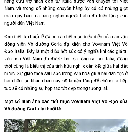
hàng cứu trợ nhân đạo từ Italia được vận chuyển tới Việt
Nam, và trong số những chuyến hàng ấy có cả những giọt
máu quý báu mà hàng nghìn người Italia đã hiến tặng cho
người dân Việt Nam.
Đặc biệt, tại buổi lễ đã có các tiết mục biểu diễn của các vận
động viên Võ đường Gorla đại diện cho Vovinam Việt Võ
Đạo Italia. Đây là một điều hết sức có ý nghĩa khi các giá trị
văn hóa Việt Nam đã được lan tỏa rộng rãi tại Italia, đồng
thời cũng là biểu thị của tình hữu nghị đoàn kết giữa hai đất
nước. Sự giao thoa sâu sắc trong văn hóa giữa hai dân tộc ở
hai châu lục khác nhau này sẽ là nền tảng để chúng ta tiếp
tục sẽ có những sự hợp tác tốt đẹp trong tương lai.
Một số hình ảnh các tiết mục Vovinam Việt Võ Đạo của
Võ đường Gorla tại buổi lễ: