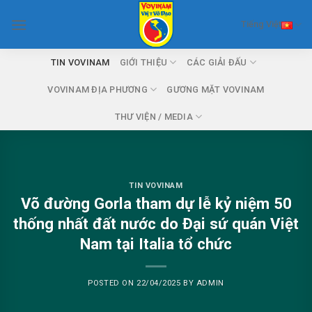
Skip
Tiếng Việt
to
content
TIN VOVINAM
GIỚI THIỆU
CÁC GIẢI ĐẤU
VOVINAM ĐỊA PHƯƠNG
GƯƠNG MẶT VOVINAM
THƯ VIỆN / MEDIA
TIN VOVINAM
Võ đường Gorla tham dự lễ kỷ niệm 50
thống nhất đất nước do Đại sứ quán Việt
Nam tại Italia tổ chức
POSTED ON
22/04/2025
BY
ADMIN