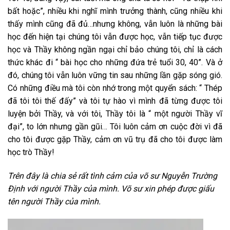
bất hoặc”, nhiều khi nghĩ mình trưởng thành, cũng nhiều khi
thấy mình cũng đã đủ…nhưng không, vẫn luôn là những bài
học đến hiện tại chúng tôi vẫn được học, vẫn tiếp tục được
học và Thầy không ngần ngại chỉ bảo chúng tôi, chỉ là cách
thức khác đi “ bài học cho những đứa trẻ tuổi 30, 40”. Và ở
đó, chúng tôi vẫn luôn vững tin sau những lần gặp sóng gió.
Có những điều mà tôi còn nhớ trong một quyển sách: “ Thép
đã tôi tôi thế đấy” và tôi tự hào vì mình đã từng được tôi
luyện bởi Thầy, và với tôi, Thầy tôi là “ một người Thầy vĩ
đại”, to lớn nhưng gần gũi… Tôi luôn cảm ơn cuộc đời vì đã
cho tôi được gặp Thầy, cảm ơn vũ trụ đã cho tôi được làm
học trò Thầy!
Trên đây là chia sẻ rất tình cảm của võ sư Nguyễn Trường
Định với người Thầy của mình. Võ sư xin phép được giấu
tên người Thầy của mình.