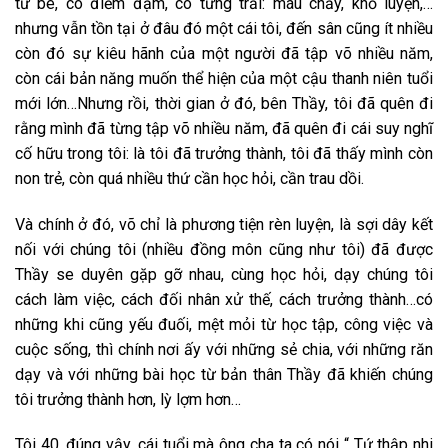
từ bé, có điềm đạm, có từng trải: máu chảy, khổ luyện,…
nhưng vẫn tồn tại ở đâu đó một cái tôi, đến sân cũng ít nhiều
còn đó sự kiêu hãnh của một người đã tập võ nhiều năm,
còn cái bản năng muốn thể hiện của một cậu thanh niên tuổi
mới lớn…Nhưng rồi, thời gian ở đó, bên Thầy, tôi đã quên đi
rằng mình đã từng tập võ nhiều năm, đã quên đi cái suy nghĩ
cố hữu trong tôi: là tôi đã trưởng thành, tôi đã thấy mình còn
non trẻ, còn quá nhiều thứ cần học hỏi, cần trau dồi.
Và chính ở đó, võ chỉ là phương tiện rèn luyện, là sợi dây kết
nối với chúng tôi (nhiều đồng môn cũng như tôi) đã được
Thầy se duyên gặp gỡ nhau, cùng học hỏi, dạy chúng tôi
cách làm việc, cách đối nhân xử thế, cách trưởng thành…có
những khi cũng yếu đuối, mệt mỏi từ học tập, công việc và
cuộc sống, thì chính nơi ấy với những sẻ chia, với những răn
dạy và với những bài học từ bản thân Thầy đã khiến chúng
tôi trưởng thành hơn, lỳ lợm hơn…
Tôi 40, đúng vậy, cái tuổi mà ông cha ta có nói “ Tứ thập nhi