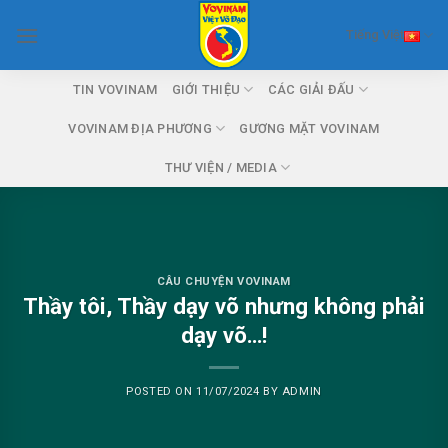
Skip
Tiếng Việt
to
content
TIN VOVINAM
GIỚI THIỆU
CÁC GIẢI ĐẤU
VOVINAM ĐỊA PHƯƠNG
GƯƠNG MẶT VOVINAM
THƯ VIỆN / MEDIA
CÂU CHUYỆN VOVINAM
Thầy tôi, Thầy dạy võ nhưng không phải
dạy võ…!
POSTED ON
11/07/2024
BY
ADMIN