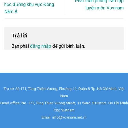
Phát triển phong trào tập
học đường khu vực Đông
luyện môn Vovinam
Nam Á
Trả lời
Bạn phải
đăng nhập
để gửi bình luận.
Trụ sở: Số 171, Tùng Thiện Vương, Phường 11, Quận 8, Tp. Hồ Chí Minh, Việt
Nam
Head office: No. 171, Tung Thien Vuong Street, 11 Ward, 8 District, Ho Chi Minh
City, Vietnam
Email: info@vovinam.net.vn