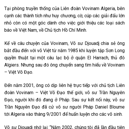
Tại phòng truyền thống của Liên đoàn Vovinam Algeria, bên
cạnh các thành tích như huy chương, cờ, cúp các giải đấu lớn
nhỏ còn có một góc dành cho việc giới thiệu các loại sách
báo về Việt Nam, về Chủ tịch Hồ Chí Minh.
Kể về câu chuyện của Vovinam, Võ sư Djouadj chia sẻ ông
bắt đầu đến với võ Việt từ năm 1985 khi luyện tập Sơn Long
quyền thuật tại một câu lạc bộ ở quận El Harrach, thủ đô
Algiers. Nhưng sau đó ông chuyển sang tìm hiểu về Vovinam
– Việt Võ Đạo.
Đến năm 2001, ông có dịp liên hệ trực tiếp với chủ tịch Liên
đoàn Vovinam – Việt Võ Đạo thế giới, võ sư Trần Nguyên
Đạo, người khi đó đang ở Pháp. Sau sự kết nối này, võ sư
Trần Nguyên Đạo đã cử võ sư người Pháp Daniel Bloume
tới Algeria vào tháng 9/2001 để huấn luyện cho các võ sinh.
Võ sư Djouadj nhớ lại: “Năm 2002, chúng tôi đã lần đầu tiên