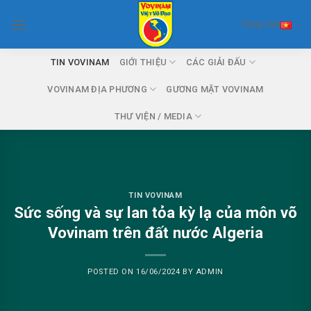
Skip
Tiếng Việt
to
content
TIN VOVINAM
GIỚI THIỆU
CÁC GIẢI ĐẤU
VOVINAM ĐỊA PHƯƠNG
GƯƠNG MẶT VOVINAM
THƯ VIỆN / MEDIA
TIN VOVINAM
Sức sống và sự lan tỏa kỳ lạ của môn võ
Vovinam trên đất nước Algeria
POSTED ON
16/06/2024
BY
ADMIN