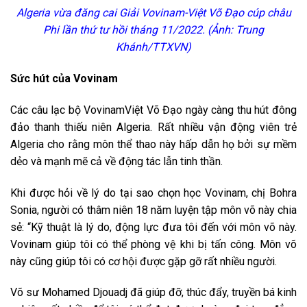
Algeria vừa đăng cai Giải Vovinam-Việt Võ Đạo cúp châu
Phi lần thứ tư hồi tháng 11/2022. (Ảnh: Trung
Khánh/TTXVN)
Sức hút của Vovinam
Các câu lạc bộ VovinamViệt Võ Đạo ngày càng thu hút đông
đảo thanh thiếu niên Algeria. Rất nhiều vận động viên trẻ
Algeria cho rằng môn thể thao này hấp dẫn họ bởi sự mềm
dẻo và mạnh mẽ cả về động tác lẫn tinh thần.
Khi được hỏi về lý do tại sao chọn học Vovinam, chị Bohra
Sonia, người có thâm niên 18 năm luyện tập môn võ này chia
sẻ: “Kỹ thuật là lý do, động lực đưa tôi đến với môn võ này.
Vovinam giúp tôi có thể phòng vệ khi bị tấn công. Môn võ
này cũng giúp tôi có cơ hội được gặp gỡ rất nhiều người.
Võ sư Mohamed Djouadj đã giúp đỡ, thúc đẩy, truyền bá kinh