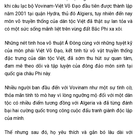
khi câu lạc bộ Vovinam-Việt Võ Đạo đầu tiên được thành lập
năm 2001 tại quận Hydra, thủ đô Algiers, tuy nhiên đến nay
môn võ truyền thống của dân tộc Việt đã thật sự lan tỏa và
có một sức sống mãnh liệt trên vùng đất Bắc Phi xa xôi.
Những nét tinh hoa võ thuật Á Đông cùng với những tuyệt kỹ
của môn phái Việt Võ Đạo, kết tinh từ võ vật truyền thống
đặc trưng của dân tộc Việt, đã sớm thu hút sự quan tâm,
đam mê theo dõi và tập luyện của đông đảo môn sinh tại
quốc gia châu Phi này.
Nhiều người ban đầu đến với Vovinam như một sự tình cờ,
thỏa mãn tính tò mò hay vì lòng ngưỡng mộ đối với một dân
tộc có nhiều điểm tương đồng với Algeria và đã từng đánh
bại hai cường quốc trong công cuộc đấu tranh giành độc lập
của mình.
Thế nhưng sau đó, họ yêu thích và gắn bó lâu dài với