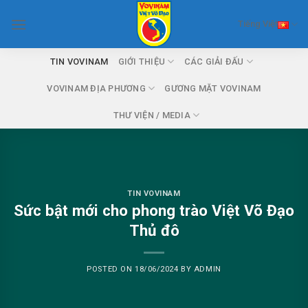
Skip
Tiếng Việt
to
content
TIN VOVINAM
GIỚI THIỆU
CÁC GIẢI ĐẤU
VOVINAM ĐỊA PHƯƠNG
GƯƠNG MẶT VOVINAM
THƯ VIỆN / MEDIA
TIN VOVINAM
Sức bật mới cho phong trào Việt Võ Đạo
Thủ đô
POSTED ON
18/06/2024
BY
ADMIN