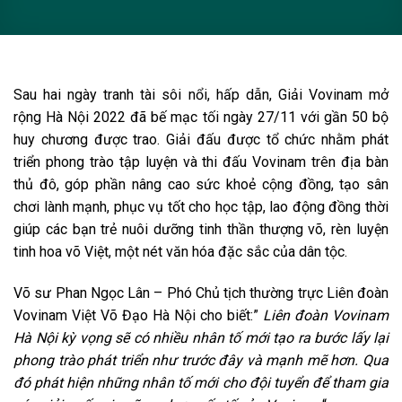
Sau hai ngày tranh tài sôi nổi, hấp dẫn, Giải Vovinam mở
rộng Hà Nội 2022 đã bế mạc tối ngày 27/11 với gần 50 bộ
huy chương được trao. Giải đấu được tổ chức nhằm phát
triển phong trào tập luyện và thi đấu Vovinam trên địa bàn
thủ đô, góp phần nâng cao sức khoẻ cộng đồng, tạo sân
chơi lành mạnh, phục vụ tốt cho học tập, lao động đồng thời
giúp các bạn trẻ nuôi dưỡng tinh thần thượng võ, rèn luyện
tinh hoa võ Việt, một nét văn hóa đặc sắc của dân tộc.
Võ sư Phan Ngọc Lân – Phó Chủ tịch thường trực Liên đoàn
Vovinam Việt Võ Đạo Hà Nội cho biết:”
Liên đoàn Vovinam
Hà Nội kỳ vọng sẽ có nhiều nhân tố mới tạo ra bước lấy lại
phong trào phát triển như trước đây và mạnh mẽ hơn. Qua
đó phát hiện những nhân tố mới cho đội tuyển để tham gia