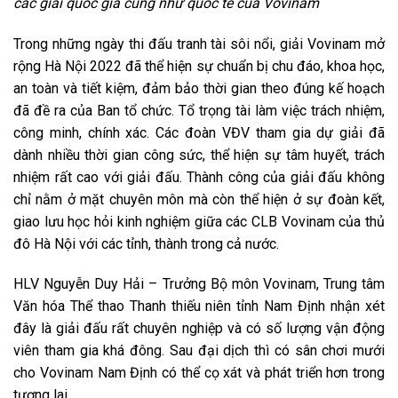
các giải quốc gia cũng như quốc tế của Vovinam
“
Trong những ngày thi đấu tranh tài sôi nổi, giải Vovinam mở
rộng Hà Nội 2022 đã thể hiện sự chuẩn bị chu đáo, khoa học,
an toàn và tiết kiệm, đảm bảo thời gian theo đúng kế hoạch
đã đề ra của Ban tổ chức. Tổ trọng tài làm việc trách nhiệm,
công minh, chính xác. Các đoàn VĐV tham gia dự giải đã
dành nhiều thời gian công sức, thể hiện sự tâm huyết, trách
nhiệm rất cao với giải đấu. Thành công của giải đấu không
chỉ nằm ở mặt chuyên môn mà còn thể hiện ở sự đoàn kết,
giao lưu học hỏi kinh nghiệm giữa các CLB Vovinam của thủ
đô Hà Nội với các tỉnh, thành trong cả nước.
HLV Nguyễn Duy Hải – Trưởng Bộ môn Vovinam, Trung tâm
Văn hóa Thể thao Thanh thiếu niên tỉnh Nam Định nhận xét
đây là giải đấu rất chuyên nghiệp và có số lượng vận động
viên tham gia khá đông. Sau đại dịch thì có sân chơi mưới
cho Vovinam Nam Định có thể cọ xát và phát triển hơn trong
tương lai.