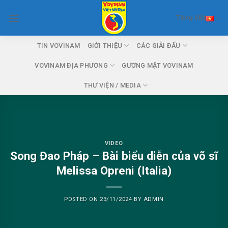
Skip
Tiếng Việt
to
content
TIN VOVINAM
GIỚI THIỆU
CÁC GIẢI ĐẤU
VOVINAM ĐỊA PHƯƠNG
GƯƠNG MẶT VOVINAM
THƯ VIỆN / MEDIA
VIDEO
Song Đao Pháp – Bài biểu diễn của võ sĩ
Melissa Opreni (Italia)
POSTED ON
23/11/2024
BY
ADMIN