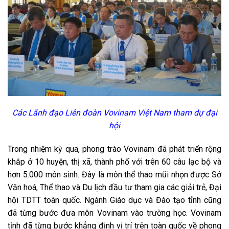
Các Lãnh đạo Liên đoàn Vovinam Việt Nam tham dự đại
hội
Trong nhiệm kỳ qua, phong trào Vovinam đã phát triển rộng
khắp ở 10 huyện, thị xã, thành phố với trên 60 câu lạc bộ và
hơn 5.000 môn sinh. Đây là môn thể thao mũi nhọn được Sở
Văn hoá, Thể thao và Du lịch đầu tư tham gia các giải trẻ, Đại
hội TDTT toàn quốc. Ngành Giáo dục và Đào tạo tỉnh cũng
đã từng bước đưa môn Vovinam vào trường học. Vovinam
tỉnh đã từng bước khẳng định vị trí trên toàn quốc về phong