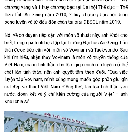
chương vàng và 1 huy chương bạc tại Đại hội Thể dục – Thể
thao tỉnh An Giang năm 2010; 2 huy chương bạc nội dung
song luyện và tứ đấu đòn chân tại giải ĐBSCL năm 2019.
Nói về cơ duyên tiếp cận với môn võ thuật này, anh Khôi cho
biết, trong quá trình học tập tại Trường Đại học An Giang, bản
thân được tiếp cận với môn võ Vovinam và Taekwondo. Sau
khi tìm hiểu, nhận thấy Vovinam là môn võ truyền thống của
Việt Nam, mang tinh thần dân tộc, giúp mình rèn luyện cả thể
chất lẫn tinh thần, nên anh quyết tâm theo đuổi. “Qua việc
luyện tập Vovinam, mình cũng mong muốn góp phần giữ gìn
nét đẹp võ thuật Việt Nam. Đồng thời, lan tỏa tinh thần yêu
nước, đoàn kết và ý chí kiên cường của người Việt” – anh
Khôi chia sẻ.