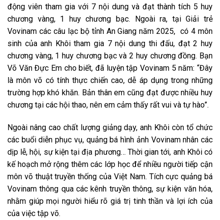
động viên tham gia với 7 nội dung và đạt thành tích 5 huy
chương vàng, 1 huy chương bạc. Ngoài ra, tại Giải trẻ
Vovinam các câu lạc bộ tỉnh An Giang năm 2025, có 4 môn
sinh của anh Khôi tham gia 7 nội dung thi đấu, đạt 2 huy
chương vàng, 1 huy chương bạc và 2 huy chương đồng. Bạn
Võ Văn Đực Em cho biết, đã luyện tập Vovinam 5 năm: “Đây
là môn võ có tính thực chiến cao, dễ áp dụng trong những
trường hợp khó khăn. Bản thân em cũng đạt được nhiều huy
chương tại các hội thao, nên em cảm thấy rất vui và tự hào”.
Ngoài nâng cao chất lượng giảng dạy, anh Khôi còn tổ chức
các buổi diễn phục vụ, quảng bá hình ảnh Vovinam nhân các
dịp lễ, hội, sự kiện tại địa phương… Thời gian tới, anh Khôi có
kế hoạch mở rộng thêm các lớp học để nhiều người tiếp cận
môn võ thuật truyền thống của Việt Nam. Tích cực quảng bá
Vovinam thông qua các kênh truyền thông, sự kiện văn hóa,
nhằm giúp mọi người hiểu rõ giá trị tinh thần và lợi ích của
của việc tập võ.