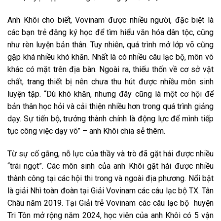
Anh Khôi cho biết, Vovinam được nhiều người, đặc biệt là
các bạn trẻ đăng ký học để tìm hiểu văn hóa dân tộc, cũng
như rèn luyện bản thân. Tuy nhiên, quá trình mở lớp võ cũng
gặp khá nhiều khó khăn. Nhất là có nhiều câu lạc bộ, môn võ
khác có mặt trên địa bàn. Ngoài ra, thiếu thốn về cơ sở vật
chất, trang thiết bị nên chưa thu hút được nhiều môn sinh
luyện tập. “Dù khó khăn, nhưng đây cũng là một cơ hội để
bản thân học hỏi và cải thiện nhiều hơn trong quá trình giảng
dạy. Sự tiến bộ, trưởng thành chính là động lực để mình tiếp
tục công việc dạy võ” – anh Khôi chia sẻ thêm.
Từ sự cố gắng, nỗ lực của thầy và trò đã gặt hái được nhiều
“trái ngọt”. Các môn sinh của anh Khôi gặt hái được nhiều
thành công tại các hội thi trong và ngoài địa phương. Nổi bật
là giải Nhì toàn đoàn tại Giải Vovinam các câu lạc bộ TX. Tân
Châu năm 2019. Tại Giải trẻ Vovinam các câu lạc bộ huyện
Tri Tôn mở rộng năm 2024, học viên của anh Khôi có 5 vận