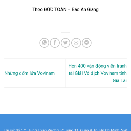
Theo ĐỨC TOÀN – Báo An Giang
Hơn 400 vận động viên tranh
Những đốm lửa Vovinam
tài Giải Vô địch Vovinam tỉnh
Gia Lai
Trụ sở: Số 171, Tùng Thiện Vương, Phường 11, Quận 8, Tp. Hồ Chí Minh, Việt