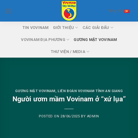
Skip
Tiếng Việt
to
content
TIN VOVINAM
GIỚI THIỆU
CÁC GIẢI ĐẤU
VOVINAM ĐỊA PHƯƠNG
GƯƠNG MẶT VOVINAM
THƯ VIỆN / MEDIA
GƯƠNG MẶT VOVINAM
,
LIÊN ĐOÀN VOVINAM TỈNH AN GIANG
Người ươm mầm Vovinam ở “xứ lụa”
POSTED ON
28/06/2025
BY
ADMIN