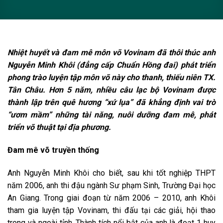
Nhiệt huyết và đam mê môn võ Vovinam đã thôi thúc anh
Nguyễn Minh Khôi (đẳng cấp Chuẩn Hồng đai) phát triển
phong trào luyện tập môn võ này cho thanh, thiếu niên TX.
Tân Châu. Hơn 5 năm, nhiều câu lạc bộ Vovinam được
thành lập trên quê hương “xứ lụa” đã khẳng định vai trò
“ươm mầm” những tài năng, nuôi dưỡng đam mê, phát
triển võ thuật tại địa phương.
Đam mê võ truyền thống
Anh Nguyễn Minh Khôi cho biết, sau khi tốt nghiệp THPT
năm 2006, anh thi đậu ngành Sư phạm Sinh, Trường Đại học
An Giang. Trong giai đoạn từ năm 2006 – 2010, anh Khôi
tham gia luyện tập Vovinam, thi đấu tại các giải, hội thao
trong và ngoài tỉnh. Thành tích nổi bật của anh là đoạt 1 huy