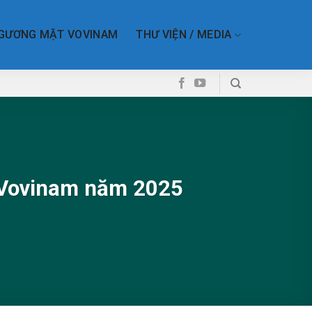
GƯƠNG MẶT VOVINAM
THƯ VIỆN / MEDIA
g Vovinam năm 2025