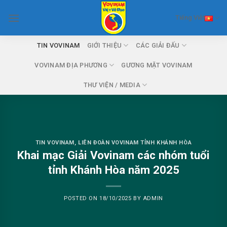
Skip
Tiếng Việt
to
content
TIN VOVINAM
GIỚI THIỆU
CÁC GIẢI ĐẤU
VOVINAM ĐỊA PHƯƠNG
GƯƠNG MẶT VOVINAM
THƯ VIỆN / MEDIA
TIN VOVINAM
,
LIÊN ĐOÀN VOVINAM TỈNH KHÁNH HÒA
Khai mạc Giải Vovinam các nhóm tuổi
tỉnh Khánh Hòa năm 2025
POSTED ON
18/10/2025
BY
ADMIN