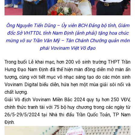
Ông Nguyễn Tiến Dũng – Ủy viên BCH Đảng bộ tỉnh, Giám
đốc Sở VHTTDL tỉnh Nam Định (ảnh phải) tặng hoa chúc
mừng võ sư Trần Văn Mỹ – Tân Chánh Chưởng quản môn
phái Vovinam Việt Võ đạo
Trong buổi Lễ khai mạc, hơn 200 võ sinh trường THPT Trần
Hưng Đạo Nam Định đã thể hiện màn đồng diễn mở màn ấn
tượng, cùng với tiết mục võ nhạc sáng tạo do các môn sinh
Vovinam Digital biểu diễn, hứa hẹn một mùa giải sôi nổi và
chất lượng.
Giải Vô địch Vovinam Miền Bắc 2024 quy tụ hơn 250 VĐV,
chính thức tranh tài với 75 bộ huy chương trong các ngày từ
26/5-29/5/2024 tại Nhà thi đấu Trần Quốc Toản, TP Nam
Định.