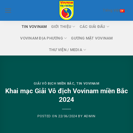
Skip
Tiếng Việt
to
content
TIN VOVINAM
GIỚI THIỆU
CÁC GIẢI ĐẤU
VOVINAM ĐỊA PHƯƠNG
GƯƠNG MẶT VOVINAM
THƯ VIỆN / MEDIA
GIẢI VÔ ĐỊCH MIỀN BẮC
,
TIN VOVINAM
Khai mạc Giải Vô địch Vovinam miền Bắc
2024
POSTED ON
22/06/2024
BY
ADMIN