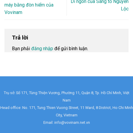
Di ngôn của Sáng tổ Nguyễn
máy bằng đòn hiểm của
Lộc
Vovinam
Trả lời
Bạn phải
đăng nhập
để gửi bình luận.
Trụ sở: Số 171, Tùng Thiện Vương, Phường 11, Quận 8, Tp. Hồ Chí Minh, Việt
Nam
Head office: No. 171, Tung Thien Vuong Street, 11 Ward, 8 District, Ho Chi Minh
City, Vietnam
Email: info@vovinam.net.vn