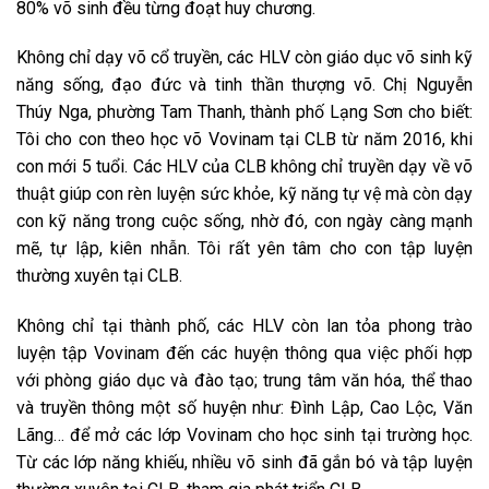
80% võ sinh đều từng đoạt huy chương.
Không chỉ dạy võ cổ truyền, các HLV còn giáo dục võ sinh kỹ
năng sống, đạo đức và tinh thần thượng võ. Chị Nguyễn
Thúy Nga, phường Tam Thanh, thành phố Lạng Sơn cho biết:
Tôi cho con theo học võ Vovinam tại CLB từ năm 2016, khi
con mới 5 tuổi. Các HLV của CLB không chỉ truyền dạy về võ
thuật giúp con rèn luyện sức khỏe, kỹ năng tự vệ mà còn dạy
con kỹ năng trong cuộc sống, nhờ đó, con ngày càng mạnh
mẽ, tự lập, kiên nhẫn. Tôi rất yên tâm cho con tập luyện
thường xuyên tại CLB.
Không chỉ tại thành phố, các HLV còn lan tỏa phong trào
luyện tập Vovinam đến các huyện thông qua việc phối hợp
với phòng giáo dục và đào tạo; trung tâm văn hóa, thể thao
và truyền thông một số huyện như: Đình Lập, Cao Lộc, Văn
Lãng… để mở các lớp Vovinam cho học sinh tại trường học.
Từ các lớp năng khiếu, nhiều võ sinh đã gắn bó và tập luyện