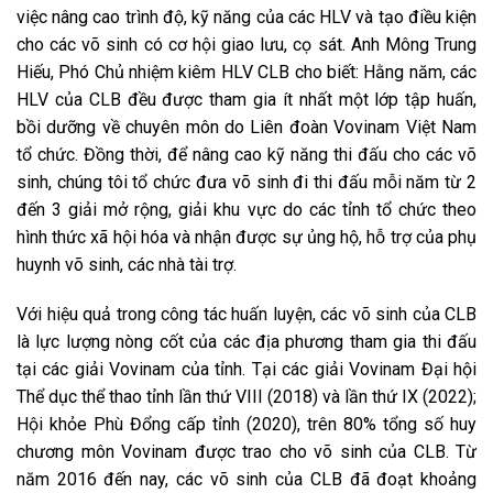
việc nâng cao trình độ, kỹ năng của các HLV và tạo điều kiện
cho các võ sinh có cơ hội giao lưu, cọ sát. Anh Mông Trung
Hiếu, Phó Chủ nhiệm kiêm HLV CLB cho biết: Hằng năm, các
HLV của CLB đều được tham gia ít nhất một lớp tập huấn,
bồi dưỡng về chuyên môn do Liên đoàn Vovinam Việt Nam
tổ chức. Đồng thời, để nâng cao kỹ năng thi đấu cho các võ
sinh, chúng tôi tổ chức đưa võ sinh đi thi đấu mỗi năm từ 2
đến 3 giải mở rộng, giải khu vực do các tỉnh tổ chức theo
hình thức xã hội hóa và nhận được sự ủng hộ, hỗ trợ của phụ
huynh võ sinh, các nhà tài trợ.
Với hiệu quả trong công tác huấn luyện, các võ sinh của CLB
là lực lượng nòng cốt của các địa phương tham gia thi đấu
tại các giải Vovinam của tỉnh. Tại các giải Vovinam Đại hội
Thể dục thể thao tỉnh lần thứ VIII (2018) và lần thứ IX (2022);
Hội khỏe Phù Đổng cấp tỉnh (2020), trên 80% tổng số huy
chương môn Vovinam được trao cho võ sinh của CLB. Từ
năm 2016 đến nay, các võ sinh của CLB đã đoạt khoảng