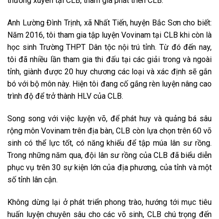
thường xuyên tại CLB, tham gia phát triển CLB.
Anh Lường Đình Trịnh, xã Nhất Tiến, huyện Bắc Sơn cho biết:
Năm 2016, tôi tham gia tập luyện Vovinam tại CLB khi còn là
học sinh Trường THPT Dân tộc nội trú tỉnh. Từ đó đến nay,
tôi đã nhiều lần tham gia thi đấu tại các giải trong và ngoài
tỉnh, giành được 20 huy chương các loại và xác định sẽ gắn
bó với bộ môn này. Hiện tôi đang cố gắng rèn luyện nâng cao
trình độ để trở thành HLV của CLB.
Song song với việc luyện võ, để phát huy và quảng bá sâu
rộng môn Vovinam trên địa bàn, CLB còn lựa chọn trên 60 võ
sinh có thể lực tốt, có năng khiếu để tập múa lân sư rồng.
Trong những năm qua, đội lân sư rồng của CLB đã biểu diễn
phục vụ trên 30 sự kiện lớn của địa phương, của tỉnh và một
số tỉnh lân cận.
Không dừng lại ở phát triển phong trào, hướng tới mục tiêu
huấn luyện chuyên sâu cho các võ sinh, CLB chú trọng đến