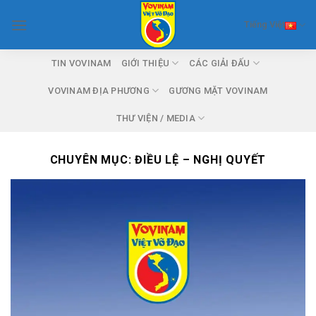
Skip
Tiếng Việt
to
content
TIN VOVINAM
GIỚI THIỆU
CÁC GIẢI ĐẤU
VOVINAM ĐỊA PHƯƠNG
GƯƠNG MẶT VOVINAM
THƯ VIỆN / MEDIA
CHUYÊN MỤC:
ĐIỀU LỆ – NGHỊ QUYẾT