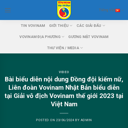
Skip
Tiếng Việt
to
content
TIN VOVINAM
GIỚI THIỆU
CÁC GIẢI ĐẤU
VOVINAM ĐỊA PHƯƠNG
GƯƠNG MẶT VOVINAM
THƯ VIỆN / MEDIA
VIDEO
Bài biểu diễn nội dung Đồng đội kiếm nữ,
Liên đoàn Vovinam Nhật Bản biểu diễn
tại Giải vô địch Vovinam thế giới 2023 tại
Việt Nam
POSTED ON
23/06/2024
BY
ADMIN