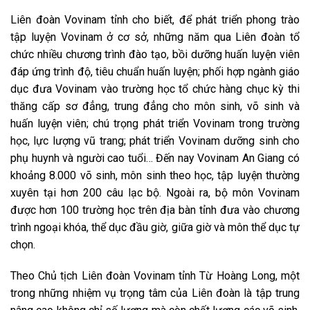
Liên đoàn Vovinam tỉnh cho biết, để phát triển phong trào
tập luyện Vovinam ở cơ sở, những năm qua Liên đoàn tổ
chức nhiều chương trình đào tạo, bồi dưỡng huấn luyện viên
đáp ứng trình độ, tiêu chuẩn huấn luyện; phối hợp ngành giáo
dục đưa Vovinam vào trường học tổ chức hàng chục kỳ thi
thăng cấp sơ đẳng, trung đẳng cho môn sinh, võ sinh và
huấn luyện viên; chú trọng phát triển Vovinam trong trường
học, lực lượng vũ trang; phát triển Vovinam dưỡng sinh cho
phụ huynh và người cao tuổi… Đến nay Vovinam An Giang có
khoảng 8.000 võ sinh, môn sinh theo học, tập luyện thường
xuyên tại hơn 200 câu lạc bộ. Ngoài ra, bộ môn Vovinam
được hơn 100 trường học trên địa bàn tỉnh đưa vào chương
trình ngoại khóa, thể dục đầu giờ, giữa giờ và môn thể dục tự
chọn.
Theo Chủ tịch Liên đoàn Vovinam tỉnh Từ Hoàng Long, một
trong những nhiệm vụ trọng tâm của Liên đoàn là tập trung