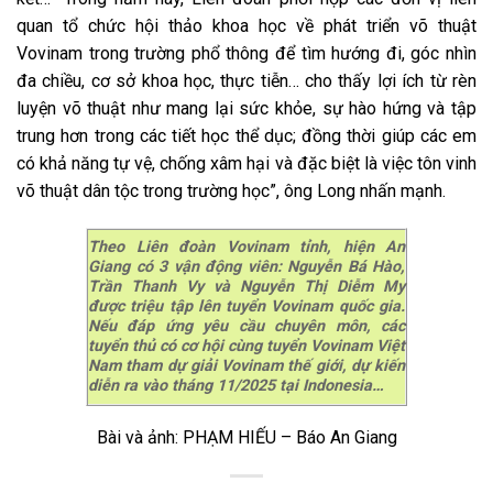
quan tổ chức hội thảo khoa học về phát triển võ thuật
Vovinam trong trường phổ thông để tìm hướng đi, góc nhìn
đa chiều, cơ sở khoa học, thực tiễn… cho thấy lợi ích từ rèn
luyện võ thuật như mang lại sức khỏe, sự hào hứng và tập
trung hơn trong các tiết học thể dục; đồng thời giúp các em
có khả năng tự vệ, chống xâm hại và đặc biệt là việc tôn vinh
võ thuật dân tộc trong trường học”, ông Long nhấn mạnh.
Theo Liên đoàn Vovinam tỉnh, hiện An
Giang có 3 vận động viên: Nguyễn Bá Hào,
Trần Thanh Vy và Nguyễn Thị Diễm My
được triệu tập lên tuyển Vovinam quốc gia.
Nếu đáp ứng yêu cầu chuyên môn, các
tuyển thủ có cơ hội cùng tuyển Vovinam Việt
Nam tham dự giải Vovinam thế giới, dự kiến
diễn ra vào tháng 11/2025 tại Indonesia…
Bài và ảnh: PHẠM HIẾU – Báo An Giang