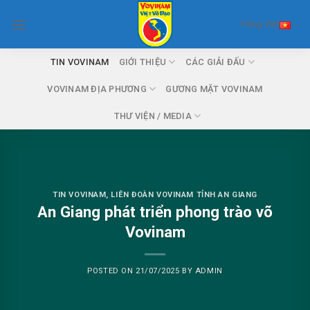
Skip
Tiếng Việt
to
content
TIN VOVINAM
GIỚI THIỆU
CÁC GIẢI ĐẤU
VOVINAM ĐỊA PHƯƠNG
GƯƠNG MẶT VOVINAM
THƯ VIỆN / MEDIA
TIN VOVINAM
,
LIÊN ĐOÀN VOVINAM TỈNH AN GIANG
An Giang phát triển phong trào võ
Vovinam
POSTED ON
21/07/2025
BY
ADMIN