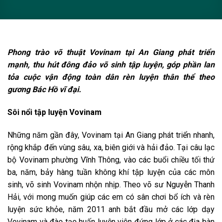
Phong trào võ thuật Vovinam tại An Giang phát triển
mạnh, thu hút đông đảo võ sinh tập luyện, góp phần lan
tỏa cuộc vận động toàn dân rèn luyện thân thể theo
gương Bác Hồ vĩ đại.
Sôi nổi tập luyện Vovinam
Những năm gần đây, Vovinam tại An Giang phát triển nhanh,
rộng khắp đến vùng sâu, xa, biên giới và hải đảo. Tại câu lạc
bộ Vovinam phường Vĩnh Thông, vào các buổi chiều tối thứ
ba, năm, bảy hàng tuần không khí tập luyện của các môn
sinh, võ sinh Vovinam nhộn nhịp. Theo võ sư Nguyễn Thanh
Hải, với mong muốn giúp các em có sân chơi bổ ích và rèn
luyện sức khỏe, năm 2011 anh bắt đầu mở các lớp dạy
Vovinam và đào tạo huấn luyện viên đứng lớp ở các địa bàn