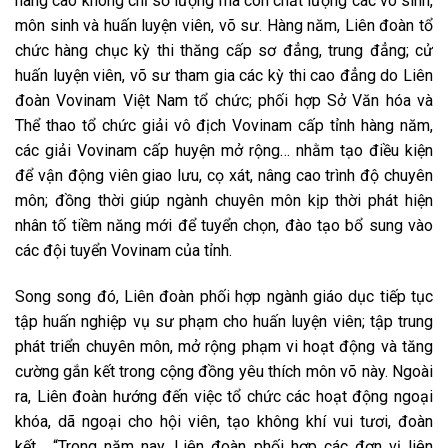
nâng cao không chỉ số lượng mà còn chất lượng các võ sinh,
môn sinh và huấn luyện viên, võ sư. Hàng năm, Liên đoàn tổ
chức hàng chục kỳ thi thăng cấp sơ đẳng, trung đẳng; cử
huấn luyện viên, võ sư tham gia các kỳ thi cao đẳng do Liên
đoàn Vovinam Việt Nam tổ chức; phối hợp Sở Văn hóa và
Thể thao tổ chức giải vô địch Vovinam cấp tỉnh hàng năm,
các giải Vovinam cấp huyện mở rộng… nhằm tạo điều kiện
để vận động viên giao lưu, cọ xát, nâng cao trình độ chuyên
môn; đồng thời giúp ngành chuyên môn kịp thời phát hiện
nhân tố tiềm năng mới để tuyển chọn, đào tạo bổ sung vào
các đội tuyển Vovinam của tỉnh.
Song song đó, Liên đoàn phối hợp ngành giáo dục tiếp tục
tập huấn nghiệp vụ sư phạm cho huấn luyện viên; tập trung
phát triển chuyên môn, mở rộng phạm vi hoạt động và tăng
cường gắn kết trong cộng đồng yêu thích môn võ này. Ngoài
ra, Liên đoàn hướng đến việc tổ chức các hoạt động ngoại
khóa, dã ngoại cho hội viên, tạo không khí vui tươi, đoàn
kết… “Trong năm nay, Liên đoàn phối hợp các đơn vị liên