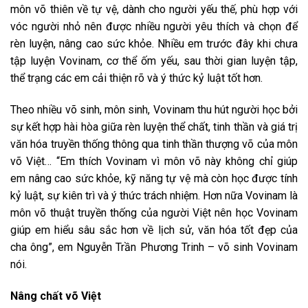
môn võ thiên về tự vệ, dành cho người yếu thế, phù hợp với
vóc người nhỏ nên được nhiều người yêu thích và chọn để
rèn luyện, nâng cao sức khỏe. Nhiều em trước đây khi chưa
tập luyện Vovinam, cơ thể ốm yếu, sau thời gian luyện tập,
thể trạng các em cải thiện rõ và ý thức kỷ luật tốt hơn.
Theo nhiều võ sinh, môn sinh, Vovinam thu hút người học bởi
sự kết hợp hài hòa giữa rèn luyện thể chất, tinh thần và giá trị
văn hóa truyền thống thông qua tinh thần thượng võ của môn
võ Việt… “Em thích Vovinam vì môn võ này không chỉ giúp
em nâng cao sức khỏe, kỹ năng tự vệ mà còn học được tính
kỷ luật, sự kiên trì và ý thức trách nhiệm. Hơn nữa Vovinam là
môn võ thuật truyền thống của người Việt nên học Vovinam
giúp em hiểu sâu sắc hơn về lịch sử, văn hóa tốt đẹp của
cha ông”, em Nguyễn Trần Phương Trinh – võ sinh Vovinam
nói.
Nâng chất võ Việt