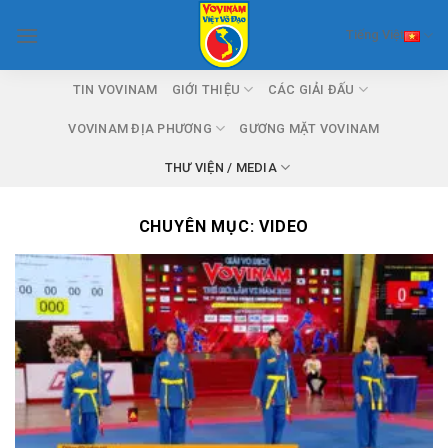
Skip
Tiếng Việt
to
content
TIN VOVINAM
GIỚI THIỆU
CÁC GIẢI ĐẤU
VOVINAM ĐỊA PHƯƠNG
GƯƠNG MẶT VOVINAM
THƯ VIỆN / MEDIA
CHUYÊN MỤC:
VIDEO